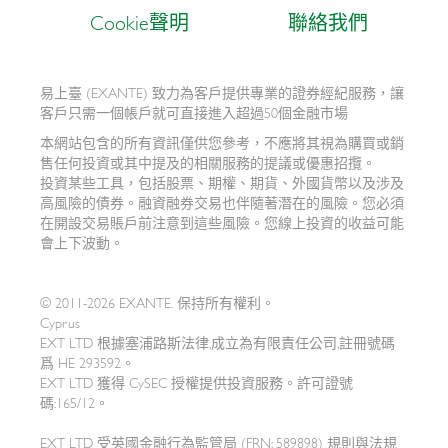
Cookie聲明
聯絡我們
易上臺 (EXANTE) 致力為客戶提供專業的證券經紀服務，讓
客戶只需一個帳戶就可直接進入超過50個金融市場
本網站包含的所有資訊僅供您參考，不應將其視為購買或銷
售任何投資或其中提及的相關服務的提議或優惠招攬。
投資某些工具，包括股票、期權、期貨、外國貨幣以及涉及
高風險的債券。融資融券交易也伴隨著潛在的風險。您必須
在開設交易賬戶前注意到這些風險。您線上投資的收益可能
會上下波動。
© 2011-2026 EXANTE. 保持所有權利。
Cyprus
EXT LTD 根據塞浦路斯法律,成立為有限責任公司,註冊號碼
爲 HE 293592。
EXT LTD 獲得 CySEC 授權提供投資服務。許可證號
碼:165/12。
EXT LTD 受英國金融行為監管局 (FRN: 589898) 規則與法規